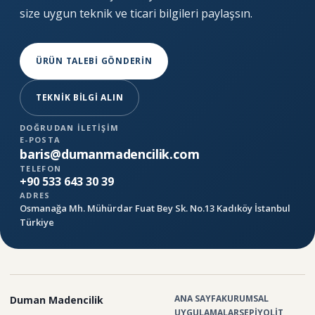
size uygun teknik ve ticari bilgileri paylaşsın.
ÜRÜN TALEBİ GÖNDERİN
TEKNİK BİLGİ ALIN
DOĞRUDAN İLETIŞIM
E-POSTA
baris@dumanmadencilik.com
TELEFON
+90 533 643 30 39
ADRES
Osmanağa Mh. Mühürdar Fuat Bey Sk. No.13 Kadıköy İstanbul
Türkiye
ANA SAYFA
KURUMSAL
Duman Madencilik
UYGULAMALAR
SEPİYOLİT